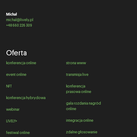
Michał
michal@lively.pl
+48 660 226 309
Oferta
konferencja online
strona www
event online
transmisja live
NFT
konferencja
prasowa online
konferencja hybrydowa
gala rozdania nagród
online
webinar
integracja online
LIVELY+
zdalne głosowanie
festiwal online