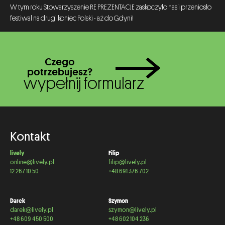
W tym roku Stowarzyszenie RE PREZENTACJE zaskoczyło nas i przeniosło
festiwal na drugi koniec Polski - aż do Gdyni!
Czego
potrzebujesz?
wypełnij formularz
Kontakt
lively
Filip
online@lively.pl
filip@lively.pl
12 267 10 50
+48 691 376 702
Darek
Szymon
darek@lively.pl
szymon@lively.pl
+48 609 450 500
+48 602 104 236