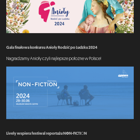
Gala finałowa konkursu Anioły Rodzić po Ludzku 2024
Nagradzamy Anioły czyli najlepsze położne w Polsce!
Lively wspiera festiwal reportażu NON-FICTION