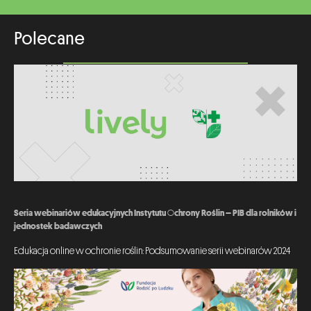
Polecane
Seria webinariów edukacyjnych Instytutu Ochrony Roślin – PIB dla rolników i
jednostek badawczych
Edukacja online w ochronie roślin: Podsumowanie serii webinarów 2024