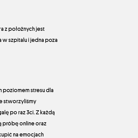
a z położnych jest
w szpitalu i jedna poza
ym poziomem stresu dla
e stworzyliśmy
alę po raz 3ci. Z każdą
ą próbę online oraz
kupić na emocjach