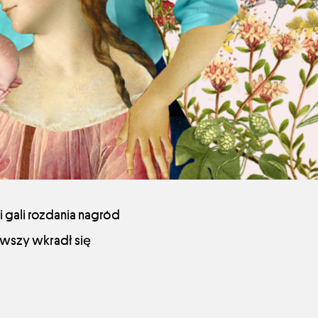
 gali rozdania nagród
rwszy wkradł się