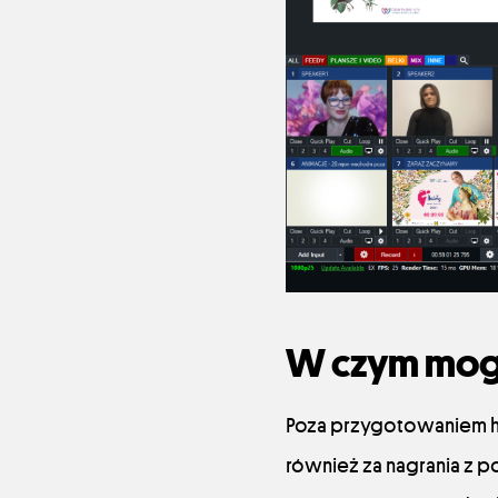
W czym mogl
Poza przygotowaniem h
również za nagrania z p