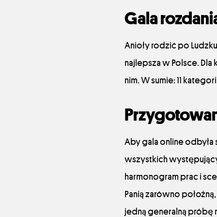
Gala rozdani
Anioły rodzić po Ludzku
najlepsza w Polsce. Dla
nim. W sumie: 11 kategorii
Przygotowan
Aby gala online odbyła 
wszystkich występujący
harmonogram prac i scena
Panią zarówno położną, 
jedną generalną próbę 