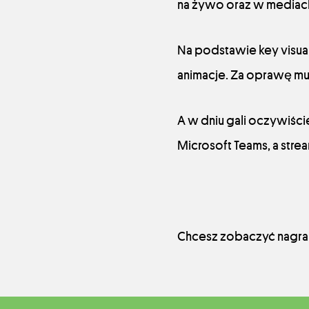
na żywo oraz w mediac
Na podstawie key visual
animacje. Za oprawę mul
A w dniu gali oczywiści
Microsoft Teams, a str
Chcesz zobaczyć nagran