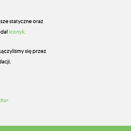
sze statyczne oraz
adał
Iconyk.
Łączyliśmy się przez
acji.
zku>