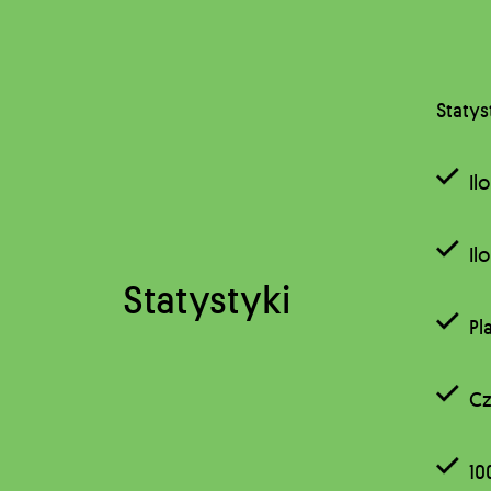
Statys
Il
Il
Statystyki
Pl
Cz
10