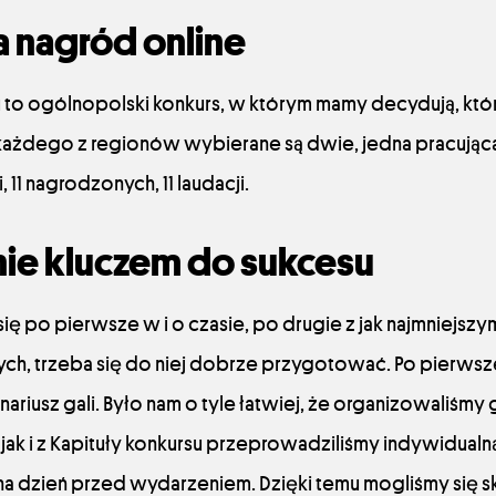
a nagród online
 to ogólnopolski konkurs, w którym mamy decydują, któr
 każdego z regionów wybierane są dwie, jedna pracująca 
, 11 nagrodzonych, 11 laudacji.
ie kluczem do sukcesu
się po pierwsze w i o czasie, po drugie z jak najmniejsz
ch, trzeba się do niej dobrze przygotować. Po pierwsz
riusz gali. Było nam o tyle łatwiej, że organizowaliśmy g
jak i z Kapituły konkursu przeprowadziliśmy indywidualn
na dzień przed wydarzeniem. Dzięki temu mogliśmy się s