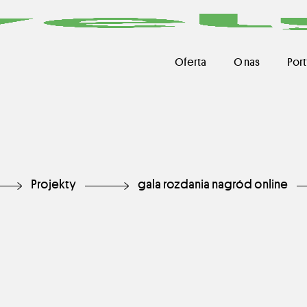
Oferta
O nas
Port
Projekty
gala rozdania nagród online