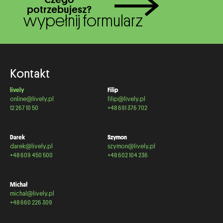
potrzebujesz?
wypełnij formularz
Kontakt
lively
Filip
online@lively.pl
filip@lively.pl
12 267 10 50
+48 691 376 702
Darek
Szymon
darek@lively.pl
szymon@lively.pl
+48 609 450 500
+48 602 104 236
Michał
michal@lively.pl
+48 660 226 309