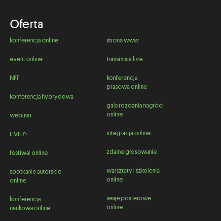
Oferta
konferencja online
strona www
event online
transmisja live
NFT
konferencja
prasowa online
konferencja hybrydowa
gala rozdania nagród
online
webinar
integracja online
LIVELY+
zdalne głosowanie
festiwal online
warsztaty i szkolenia
spotkanie autorskie
online
online
sesje posterowe
konferencja
online
naukowa online