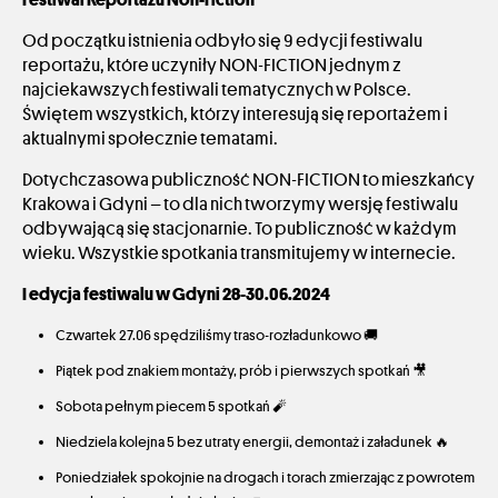
Od początku istnienia odbyło się ​9 edycji festiwalu
reportażu, które uczyniły ​NON-FICTION jednym z
najciekawszych festiwali tematycznych w Polsce.
Świętem wszystkich, którzy interesują się reportażem i
aktualnymi społecznie tematami. ​
​Dotychczasowa publiczność NON-FICTION to mieszkańcy
Krakowa i Gdyni – to dla nich tworzymy wersję festiwalu
odbywającą się stacjonarnie. To publiczność w każdym
wieku. Wszystkie spotkania transmitujemy w internecie. ​
I edycja festiwalu w Gdyni 28-30.06.2024
Czwartek 27.06 spędziliśmy traso-rozładunkowo 🚚
Piątek pod znakiem montaży, prób i pierwszych spotkań 🎥
Sobota pełnym piecem 5 spotkań 🧨
Niedziela kolejna 5 bez utraty energii, demontaż i załadunek 🔥
Poniedziałek spokojnie na drogach i torach zmierzając z powrotem