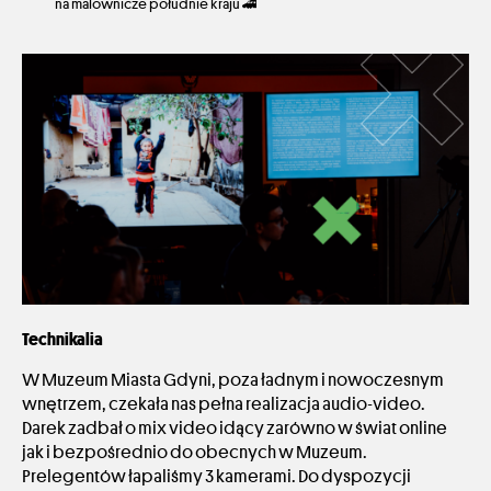
na malownicze południe kraju 🚄
Technikalia
W Muzeum Miasta Gdyni, poza ładnym i nowoczesnym
wnętrzem, czekała nas pełna realizacja audio-video.
Darek zadbał o mix video idący zarówno w świat online
jak i bezpośrednio do obecnych w Muzeum.
Prelegentów łapaliśmy 3 kamerami. Do dyspozycji