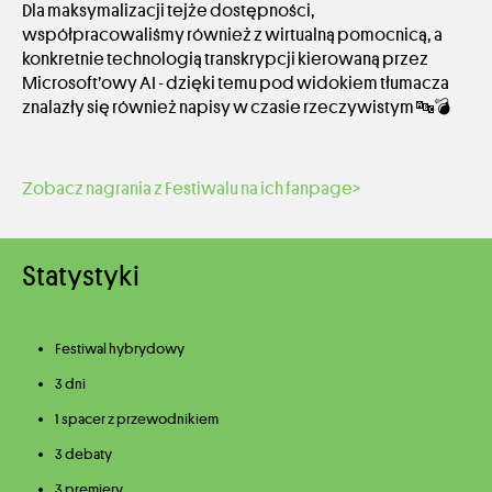
Dla maksymalizacji tejże dostępności,
współpracowaliśmy również z wirtualną pomocnicą, a
konkretnie technologią transkrypcji kierowaną przez
Microsoft’owy AI - dzięki temu pod widokiem tłumacza
znalazły się również napisy w czasie rzeczywistym 🔤💣
Zobacz nagrania z Festiwalu na ich fanpage>
Statystyki
Festiwal hybrydowy
3 dni
1 spacer z przewodnikiem
3 debaty
3 premiery