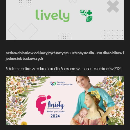
Seria webinariów edukacyjnych Instytutu Ochrony Roślin – PIB dla rolników i
jednostek badawczych
Edukacja online w ochronie roślin: Podsumowanie serii webinarów 2024