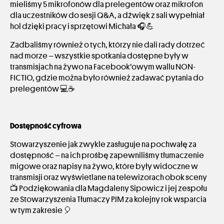
mieliśmy 5 mikrofonów dla prelegentów oraz mikrofon
dla uczestników do sesji Q&A, a dźwięk z sali wypełniał
hol dzięki pracy i sprzętowi Michała 🎧💪
Zadbaliśmy również o tych, którzy nie dali rady dotrzeć
nad morze – wszystkie spotkania dostępne były w
transmisjach na żywo na Facebook’owym wallu NON-
FICTIO, gdzie można było również zadawać pytania do
prelegentów 💻☕
Dostępność cyfrowa
Stowarzyszenie jak zwykle zasługuje na pochwałę za
dostępność – na ich prośbę zapewniliśmy tłumaczenie
migowe oraz napisy na żywo, które były widoczne w
transmisji oraz wyświetlane na telewizorach obok sceny
📺 Podziękowania dla Magdaleny Sipowicz i jej zespołu
ze Stowarzyszenia Tłumaczy PJM za kolejny rok wsparcia
w tym zakresie 🎈