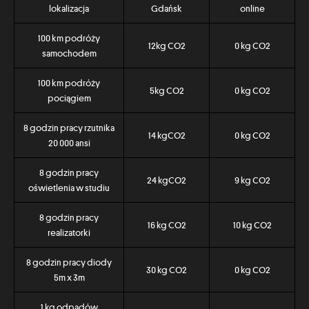
lokalizacja
Gdańsk
online
100 km podróży
12kg CO2
0 kg CO2
samochodem
100 km podróży
5kg CO2
0 kg CO2
pociągiem
8 godzin pracy rzutnika
14 kgCO2
0 kg CO2
20 000 ansi
8 godzin pracy
24 kgCO2
9 kg CO2
oświetlenia w studiu
8 godzin pracy
16 kg CO2
10 kg CO2
realizatorki
8 godzin pracy diody
30 kg CO2
0 kg CO2
5m x 3m
1 kg odpadów