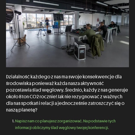
Działalność każdego z nas ma swoje konsekwencje dla
środowiska ponieważ każda nasza aktywność
pozostawia ślad węglowy. Średnio, każdy z nas generuje
około 8 ton CO2 rocznie! Jak nie rezygnować z ważnych
dla nas spotkań i relacji a jednocześnie zatroszczyć się o
naszą planetę?
Napisz nam co planujesz zorganizować. Na podstawie tych
informacji obliczymy ślad węglowy twojej konferencji.