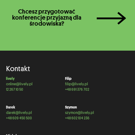
Chcesz przygotować
konferencje przyjazną dla
środowiska?
Kontakt
lively
Filip
online@lively.pl
filip@lively.pl
12 267 10 50
+48 691 376 702
Darek
Szymon
darek@lively.pl
szymon@lively.pl
+48 609 450 500
+48 602 104 236