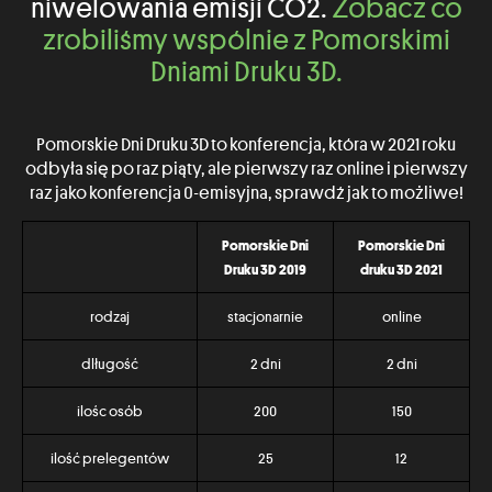
niwelowania emisji CO2.
Zobacz co
zrobiliśmy wspólnie z Pomorskimi
Dniami Druku 3D.
Pomorskie Dni Druku 3D to konferencja, która w 2021 roku
odbyła się po raz piąty, ale pierwszy raz online i pierwszy
raz jako konferencja 0-emisyjna, sprawdź jak to możliwe!
Pomorskie Dni
Pomorskie Dni
Druku 3D 2019
druku 3D 2021
rodzaj
stacjonarnie
online
dlługość
2 dni
2 dni
ilośc osób
200
150
ilość prelegentów
25
12