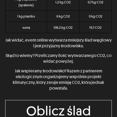
1,2 kg CO2
0,7 kg CO2
(spalenie)
1 kg plastiku
6 kg CO2
0 kg CO2
suma
108,2 kg CO2
19,7 CO2
Jak widać, event online wytwarza mniejszy ślad węglowy
i jest przyjazny środowisku.
Skąd to wiemy? Przeliczamy ilość wytwarzanego CO2, co
widać powyżej.
Jak wspieramy środowisko? Razem z partnerem
ekologicznym organizujemy wspólnie projekt
klimatyczny, który zeruje emisję CO2, która jednak
powstała.
Oblicz ślad