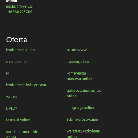
Michał
michal@lively.pl
+48 660 226 309
Oferta
konferencja online
strona www
event online
transmisja live
NFT
konferencja
prasowa online
konferencja hybrydowa
gala rozdania nagród
online
webinar
integracja online
LIVELY+
zdalne głosowanie
festiwal online
warsztaty i szkolenia
spotkanie autorskie
online
online