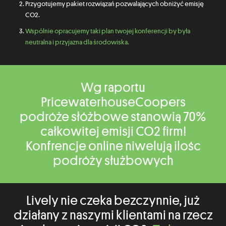
Przygotujemy pakiet rozwiązań pozwalających obniżyć emisję
CO2.
Wspólnie opracujemy taki plan twojej konferencji by była
neutralna i przyjazna dla środowiska.
Wg raportu
PricewaterhouseCoopers
podróże słóżbowe stanowią 70%
całkowitej emisji CO2 firm!
Konfrencje online niwelują ilośc
podróży służbowych
Lively nie czeka bezczynnie, już
działany z naszymi klientami na rzecz