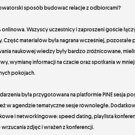
nowatorski sposób budować relacje z odbiorcami?
 onlinowa. Wszyscy uczestnicy i zaproszeni goście łączy
. Część materiałów była nagrana wcześniej, pozostałe
ania naukowej wiedzy były bardzo zróżnicowane, miel
wy, wymianę informacji na czacie oraz spotkania w mnie
nych pokojach.
zenia była przygotowana na platformie PINE sesja pos
ież w agendzie tematyczne sesje równoległe. Dodatko
kowe i networkingowe: speed dating, playlista konferenc
 wrzucania zdjęć i wrażeń z konferencji.