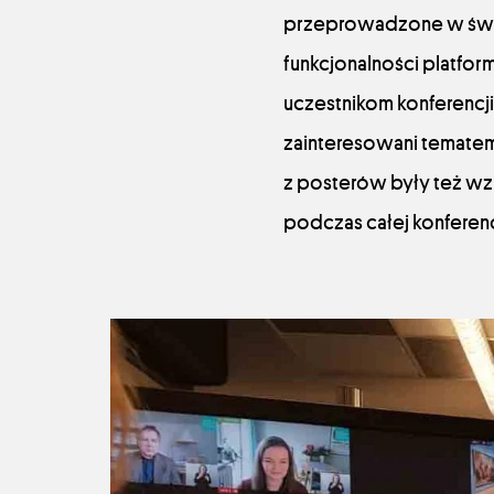
przeprowadzone w świec
funkcjonalności platfor
uczestnikom konferencji
zainteresowani tematem
z posterów były też wz
podczas całej konfere