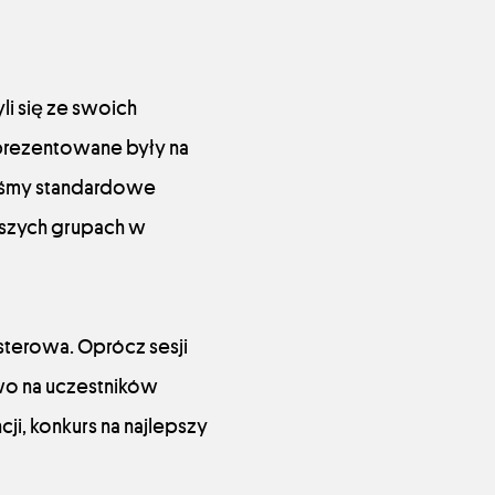
li się ze swoich
 prezentowane były na
iśmy standardowe
jszych grupach w
terowa. Oprócz sesji
wo na uczestników
ji, konkurs na najlepszy