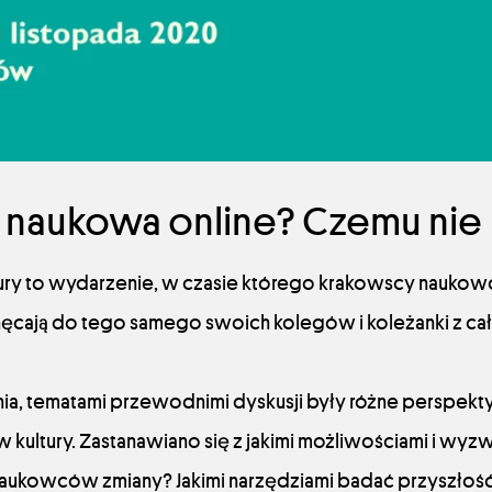
 naukowa online? Czemu nie
tury to wydarzenie, w czasie którego krakowscy naukow
ęcają do tego samego swoich kolegów i koleżanki z całe
ia, tematami przewodnimi dyskusji były różne perspek
kultury. Zastanawiano się z jakimi możliwościami i wyz
 naukowców zmiany? Jakimi narzędziami badać przyszłość