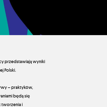
cy przedstawiają wyniki
j Polski.
tywy – praktyków,
waniami będą się
 tworzenia i