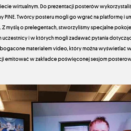
ie wirtualnym. Do prezentacji posterów wykorzystali
my PINE. Twórcy posteru mogli go wgrać na platformę i 
. Z myślą o prelegentach, stworzyliśmy specjalne pokoje
 uczestnicy i w których mogli zadawać pytania dotyczą
bogacone materiałem video, który można wyświetlać w 
ncji emitować w zakładce poświęconej sesjom postero