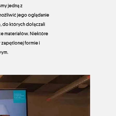
śmy jedną z
umożliwić jego oglądanie
, do których dołączali
ce materiałów. Niektóre
zapętlonej formie i
wym.