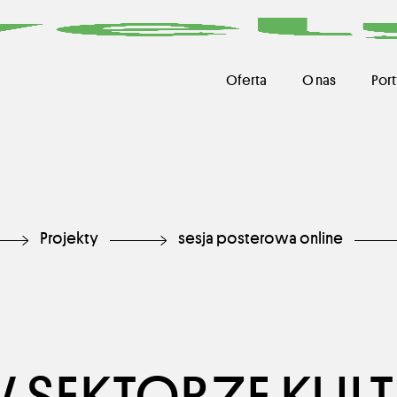
Oferta
O nas
Port
Projekty
sesja posterowa online
 SEKTORZE KULT