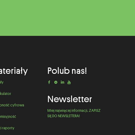
teriały
Polub nas!
uły
kulator
Newsletter
pność cyfrowa
Miej najwięcej informacji, ZAPISZ
SIĘ DO NEWSLETTERA!
misyjność
i raporty