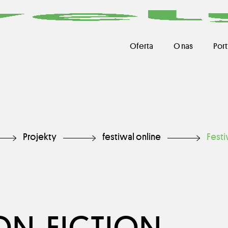
Oferta
O nas
Port
Projekty
festiwal online
Fest
NON-FICTION