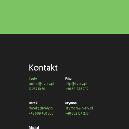
Kontakt
lively
Filip
online@lively.pl
filip@lively.pl
12 267 10 50
+48 691 376 702
Darek
Szymon
darek@lively.pl
szymon@lively.pl
+48 609 450 500
+48 602 104 236
Michał