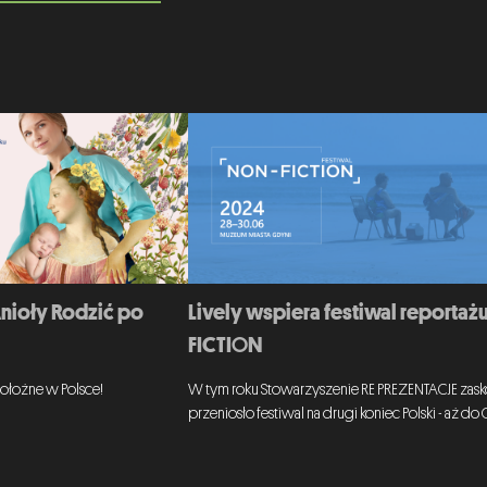
Anioły Rodzić po
Lively wspiera festiwal reportaż
FICTION
ołożne w Polsce!
W tym roku Stowarzyszenie RE PREZENTACJE zasko
przeniosło festiwal na drugi koniec Polski - aż do