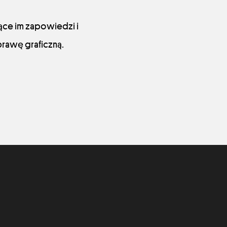
zące im zapowiedzi i
rawę graficzną.