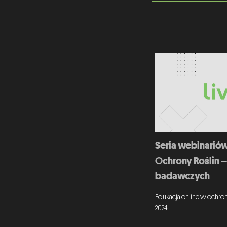
Seria webinariów
Ochrony Roślin – 
badawczych
Edukacja online w ochron
2024