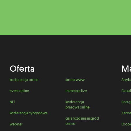
Oferta
Ma
konferencja online
strona www
Artyk
event online
transmisja live
Ekokal
NFT
konferencja
Dostę
prasowa online
konferencja hybrydowa
Zeroe
gala rozdania nagród
online
webinar
Ebook