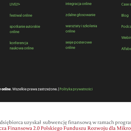
integracja online
LIVELY+
Case s
zdalne głosowanie
festiwal online
Blog
warsztaty i szkolenia
spotkanie autorskie
Podca
online
online
Webin
sesje posterowe
konferencja
online
naukowa online
Alfabe
 online
. Wszelkie prawa zastrzeżone. |
Polityka prywatności