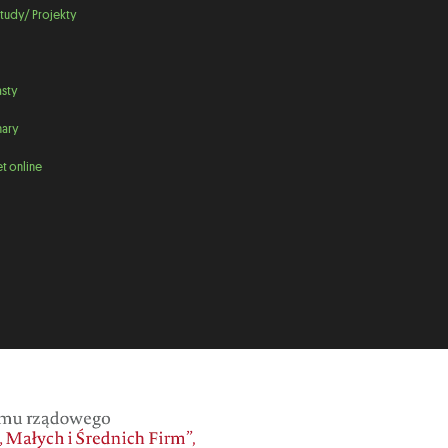
tudy/ Projekty
sty
ary
t online