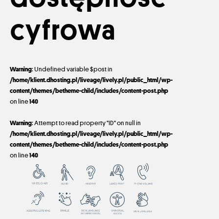
cyfrowa
Warning
: Undefined variable $post in
/home/klient.dhosting.pl/liveage/lively.pl/public_html/wp-
content/themes/betheme-child/includes/content-post.php
on line
140
Warning
: Attempt to read property "ID" on null in
/home/klient.dhosting.pl/liveage/lively.pl/public_html/wp-
content/themes/betheme-child/includes/content-post.php
on line
140
7 kwietnia 2021