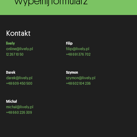
wypełnij formularz
Kontakt
lively
Filip
online@lively.pl
filip@lively.pl
12 267 10 50
+48 691 376 702
Darek
Szymon
darek@lively.pl
szymon@lively.pl
+48 609 450 500
+48 602 104 236
Michał
michal@lively.pl
+48 660 226 309