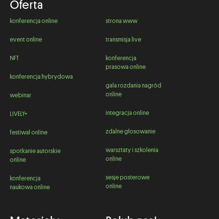
Oferta
konferencja online
strona www
event online
transmisja live
NFT
konferencja
prasowa online
konferencja hybrydowa
gala rozdania nagród
online
webinar
integracja online
LIVELY+
zdalne głosowanie
festiwal online
warsztaty i szkolenia
spotkanie autorskie
online
online
sesje posterowe
konferencja
online
naukowa online