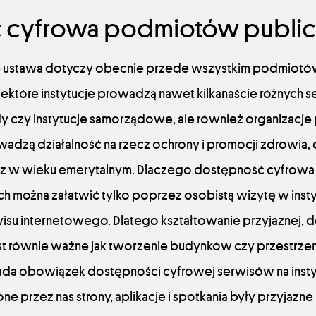
 cyfrowa podmiotów publi
 ustawa dotyczy obecnie przede wszystkim podmiotów
 niektóre instytucje prowadzą nawet kilkanaście różnych
ędy czy instytucje samorządowe, ale również organizacj
wadzą działalność na rzecz ochrony i promocji zdrowia,
z w wieku emerytalnym. Dlaczego dostępność cyfrowa j
 można załatwić tylko poprzez osobistą wizytę w instyt
isu internetowego. Dlatego kształtowanie przyjaznej, 
st równie ważne jak tworzenie budynków czy przestrzeni 
ada obowiązek dostępności cyfrowej serwisów na insty
e przez nas strony, aplikacje i spotkania były przyjazne 