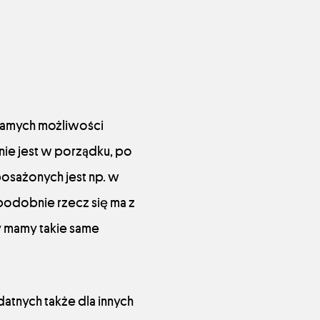
samych możliwości
ie jest w porządku, po
osażonych jest np. w
 podobnie rzecz się ma z
y mamy takie same
tnych także dla innych