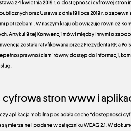
awa z 4 kwietnia 2019 r. o dostępności cyfrowej stron in
licznych oraz Ustawa z dnia 19 lipca 2019 r. o zapewn
i potrzebami. W naszym kraju obowiązuje również Ko
. Artykuł 9 tej Konwencji mówi między innymi o zapob
nwencja została ratyfikowana przez Prezydenta RP, a Pol
pełnosprawnościami równy dostęp do informacji, komu
usług.
cyfrowa stron www i aplikac
czy aplikacja mobilna posiadała cechę “dostępności cyf
re są mierzalne i podane w załączniku WCAG 2.1. W dokum