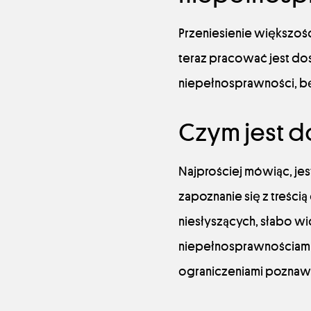
Przeniesienie większości
teraz pracować jest dos
niepełnosprawności, bę
Czym jest 
Najprościej mówiąc, jest
zapoznanie się z treśc
niesłyszących, słabo wi
niepełnosprawnościami 
ograniczeniami poznaw