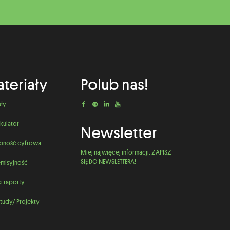
teriały
Polub nas!
uły
kulator
Newsletter
pność cyfrowa
Miej najwięcej informacji, ZAPISZ
SIĘ DO NEWSLETTERA!
misyjność
i raporty
tudy/ Projekty