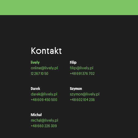
Kontakt
lively
Filip
online@lively.pl
filip@lively.pl
12 267 10 50
+48 691 376 702
Darek
Szymon
darek@lively.pl
szymon@lively.pl
+48 609 450 500
+48 602 104 236
Michał
michal@lively.pl
+48 660 226 309