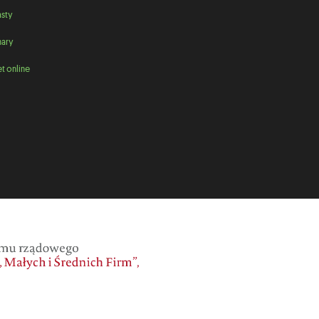
sty
ary
t online