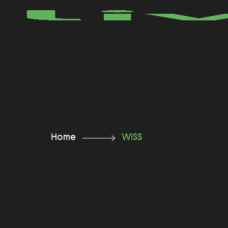
Home
WiSS
13 lipca 2021