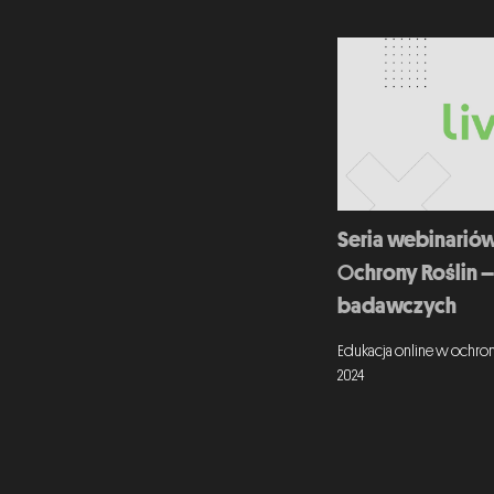
Seria webinariów
Ochrony Roślin – 
badawczych
Edukacja online w ochron
2024