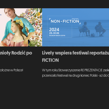
Anioły Rodzić po
Lively wspiera festiwal reportaż
FICTION
ołożne w Polsce!
W tym roku Stowarzyszenie RE PREZENTACJE zasko
przeniosło festiwal na drugi koniec Polski - aż do