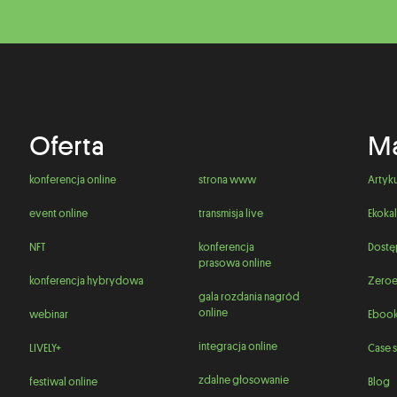
Oferta
Ma
konferencja online
strona www
Artyk
event online
transmisja live
Ekokal
NFT
konferencja
Dostę
prasowa online
konferencja hybrydowa
Zeroe
gala rozdania nagród
online
webinar
Ebook
integracja online
LIVELY+
Case s
zdalne głosowanie
festiwal online
Blog