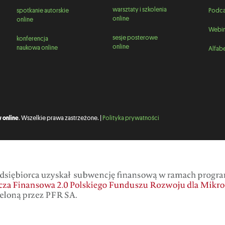
warsztaty i szkolenia
spotkanie autorskie
Podca
online
online
Webin
sesje posterowe
konferencja
online
naukowa online
Alfabe
 online
. Wszelkie prawa zastrzeżone. |
Polityka prywatności