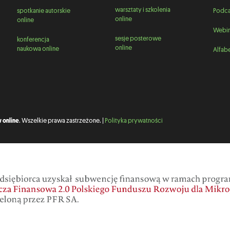
warsztaty i szkolenia
spotkanie autorskie
Podca
online
online
Webin
sesje posterowe
konferencja
online
naukowa online
Alfabe
 online
. Wszelkie prawa zastrzeżone. |
Polityka prywatności