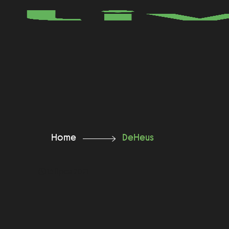
Home
DeHeus
13 lipca 2021