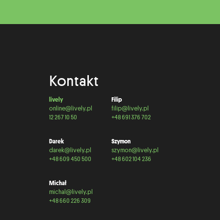
Kontakt
lively
Filip
online@lively.pl
filip@lively.pl
12 267 10 50
+48 691 376 702
Darek
Szymon
darek@lively.pl
szymon@lively.pl
+48 609 450 500
+48 602 104 236
Michał
michal@lively.pl
+48 660 226 309