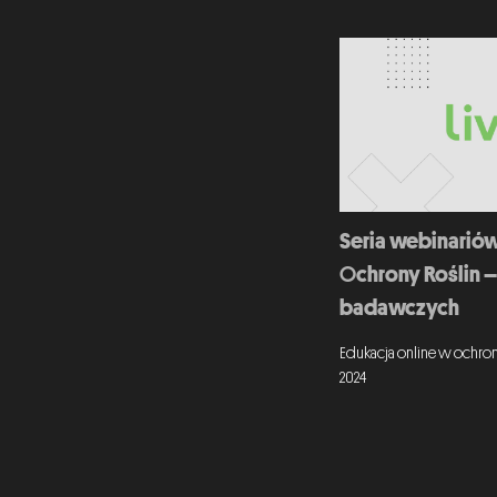
Seria webinariów
Ochrony Roślin – 
badawczych
Edukacja online w ochron
2024