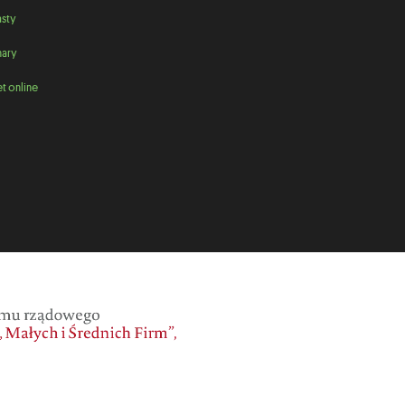
sty
ary
t online