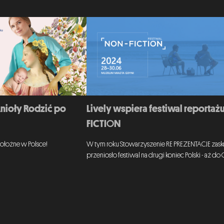
Anioły Rodzić po
Lively wspiera festiwal reportaż
FICTION
ołożne w Polsce!
W tym roku Stowarzyszenie RE PREZENTACJE zasko
przeniosło festiwal na drugi koniec Polski - aż do