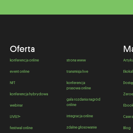
Oferta
Ma
konferencja online
strona www
Artyk
event online
transmisja live
Ekokal
NFT
konferencja
Dostę
prasowa online
konferencja hybrydowa
Zeroe
gala rozdania nagród
online
webinar
Ebook
integracja online
LIVELY+
Case s
zdalne głosowanie
festiwal online
Blog