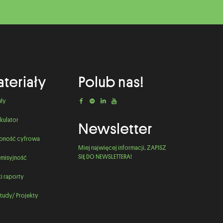
teriały
Polub nas!
uły
kulator
Newsletter
pność cyfrowa
Miej najwięcej informacji, ZAPISZ
SIĘ DO NEWSLETTERA!
misyjność
i raporty
tudy/ Projekty