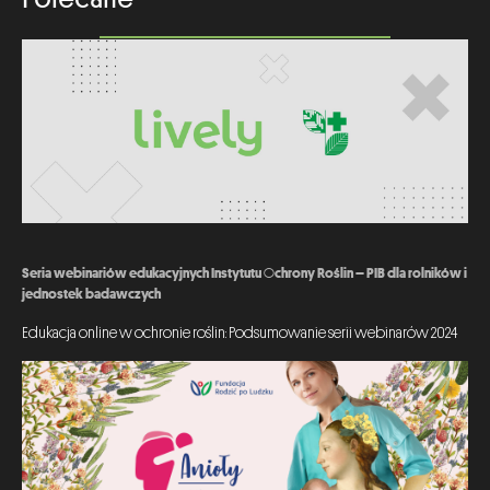
Seria webinariów edukacyjnych Instytutu Ochrony Roślin – PIB dla rolników i
jednostek badawczych
Edukacja online w ochronie roślin: Podsumowanie serii webinarów 2024