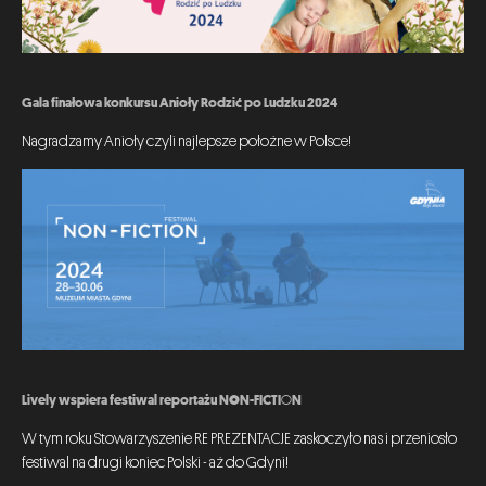
Gala finałowa konkursu Anioły Rodzić po Ludzku 2024
Nagradzamy Anioły czyli najlepsze położne w Polsce!
Lively wspiera festiwal reportażu NON-FICTION
W tym roku Stowarzyszenie RE PREZENTACJE zaskoczyło nas i przeniosło
festiwal na drugi koniec Polski - aż do Gdyni!