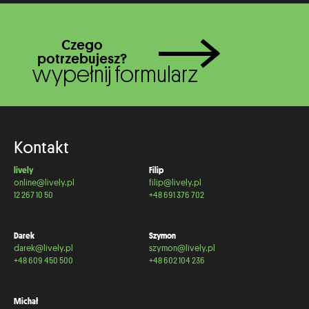
Czego
potrzebujesz?
wypełnij formularz
Kontakt
lively
Filip
online@lively.pl
filip@lively.pl
12 267 10 50
+48 691 376 702
Darek
Szymon
darek@lively.pl
szymon@lively.pl
+48 609 450 500
+48 602 104 236
Michał