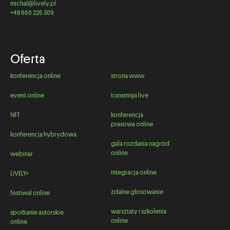
michal@lively.pl
+48 660 226 309
Oferta
konferencja online
strona www
event online
transmisja live
NFT
konferencja
prasowa online
konferencja hybrydowa
gala rozdania nagród
online
webinar
integracja online
LIVELY+
zdalne głosowanie
festiwal online
warsztaty i szkolenia
spotkanie autorskie
online
online