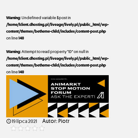
Warning
: Undefined variable $post in
/home/klient.dhosting.pl/liveage/lively.pl/public_html/wp-
content/themes/betheme-child/includes/content-post.php
on line
140
Warning
: Attempt to read property "ID" on null in
/home/klient.dhosting.pl/liveage/lively.pl/public_html/wp-
content/themes/betheme-child/includes/content-post.php
on line
140
19 lipca 2021
Autor: Piotr
19 lipca 2021