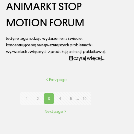
ANIMARKT STOP
MOTION FORUM
Jedyne tego rodzaju wydarzenie na świecie,
koncentrujące się na najważniejszych problemach i
wyzwaniach związanych z produkcją animacji poklatkowej.
czytaj więcej...
Prev page
1
2
3
4
5
...
10
Next page