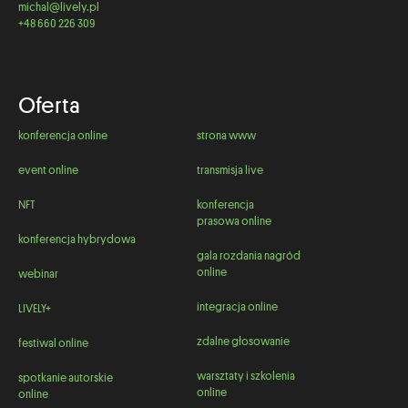
michal@lively.pl
+48 660 226 309
Oferta
konferencja online
strona www
event online
transmisja live
NFT
konferencja
prasowa online
konferencja hybrydowa
gala rozdania nagród
online
webinar
integracja online
LIVELY+
zdalne głosowanie
festiwal online
warsztaty i szkolenia
spotkanie autorskie
online
online