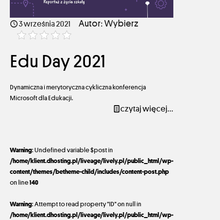
Autor: Wybierz
3 września 2021
Edu Day 2021
Dynamiczna i merytoryczna cykliczna konferencja
Microsoft dla Edukacji.
czytaj więcej...
Warning
: Undefined variable $post in
/home/klient.dhosting.pl/liveage/lively.pl/public_html/wp-
content/themes/betheme-child/includes/content-post.php
on line
140
Warning
: Attempt to read property "ID" on null in
/home/klient.dhosting.pl/liveage/lively.pl/public_html/wp-