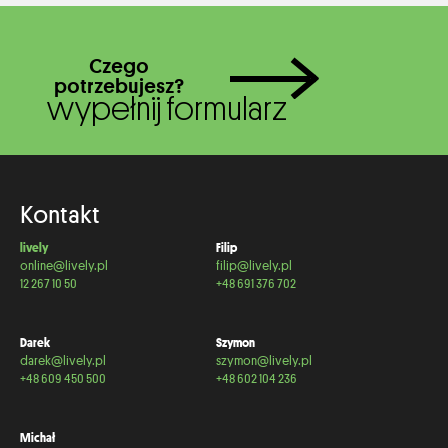
Czego
potrzebujesz?
wypełnij formularz
Kontakt
lively
Filip
online@lively.pl
filip@lively.pl
12 267 10 50
+48 691 376 702
Darek
Szymon
darek@lively.pl
szymon@lively.pl
+48 609 450 500
+48 602 104 236
Michał