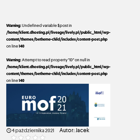
Warning
: Undefined variable $post in
/home/klient.dhosting.pl/liveage/lively.pl/public_html/wp-
content/themes/betheme-child/includes/content-post.php
on line
140
Warning
: Attempt to read property "ID" on null in
/home/klient.dhosting.pl/liveage/lively.pl/public_html/wp-
content/themes/betheme-child/includes/content-post.php
on line
140
4 października 2021
Autor: Jacek
4 października 2021