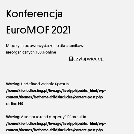
Konferencja
EuroMOF 2021
Międzynarodowe wydarzenie dla chemików
nieorganicznych, 100% online
czytaj więcej...
Warning
: Undefined variable $post in
/home/klient.dhosting.pl/liveage/lively.pl/public_html/wp-
content/themes/betheme-child/includes/content-post.php
on line
140
Warning
: Attempt to read property "ID" on null in
/home/klient.dhosting.pl/liveage/lively.pl/public_html/wp-
content/themes/betheme-child/includes/content-post.php