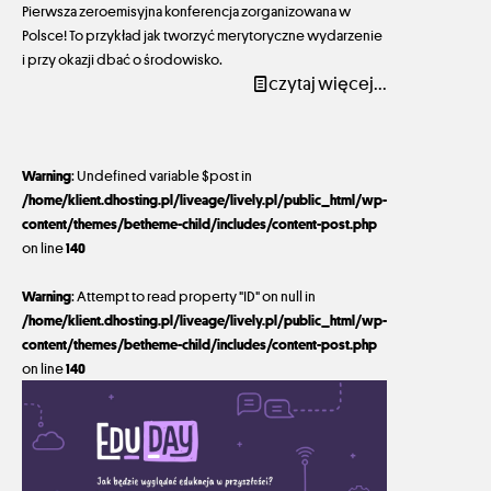
Pierwsza zeroemisyjna konferencja zorganizowana w
Polsce! To przykład jak tworzyć merytoryczne wydarzenie
i przy okazji dbać o środowisko.
czytaj więcej...
Warning
: Undefined variable $post in
/home/klient.dhosting.pl/liveage/lively.pl/public_html/wp-
content/themes/betheme-child/includes/content-post.php
on line
140
Warning
: Attempt to read property "ID" on null in
/home/klient.dhosting.pl/liveage/lively.pl/public_html/wp-
content/themes/betheme-child/includes/content-post.php
on line
140
3 września 2021